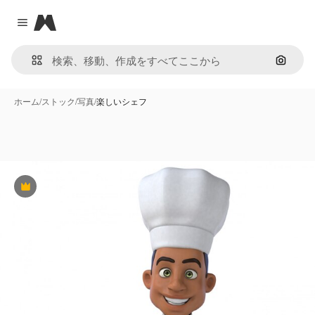
Magnific
Close menu
画像で
ホーム
/
ストック
/
写真
/
楽しいシェフ
Premium