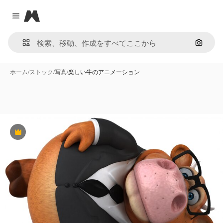
Magnific
Close menu
画像で
ホーム
/
ストック
/
写真
/
楽しい牛のアニメーション
Premium