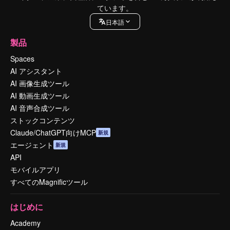
ています。
日本語
製品
Spaces
AI アシスタント
AI 画像生成ツール
AI 動画生成ツール
AI 音声合成ツール
ストックコンテンツ
Claude/ChatGPT向けMCP
新規
エージェント
新規
API
モバイルアプリ
すべてのMagnificツール
はじめに
Academy