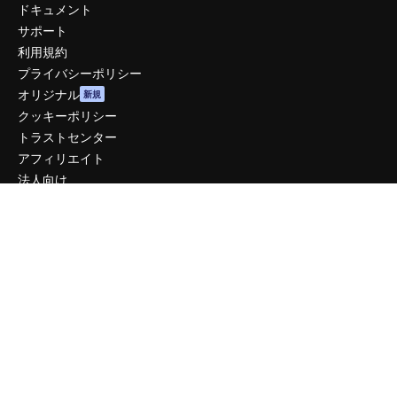
ドキュメント
サポート
利用規約
プライバシーポリシー
オリジナル
新規
クッキーポリシー
トラストセンター
アフィリエイト
法人向け
運営
料金
会社概要
Reviews
採用情報
検索トレンド
ブログ
イベント