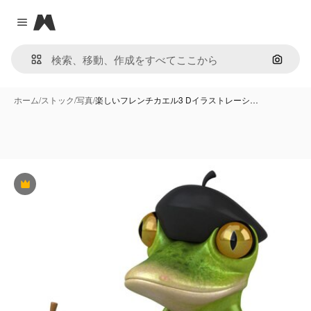
Magnific
Close menu
画像で
ホーム
/
ストック
/
写真
/
楽しいフレンチカエル3 Dイラストレーシ…
Premium