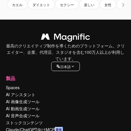
カエル
ダイエット
セクシー
楽しい
女性
ファ
最高のクリエイティブ制作を導くためのプラットフォーム。クリ
エイター、企業、代理店、スタジオを含む100万人以上が利用し
ています。
日本語
製品
Spaces
AI アシスタント
AI 画像生成ツール
AI 動画生成ツール
AI 音声合成ツール
ストックコンテンツ
Claude/ChatGPT向けMCP
新規