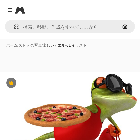
Magnific
Close menu
画像で
ホーム
/
ストック
/
写真
/
楽しいカエル-3Dイラスト
Premium