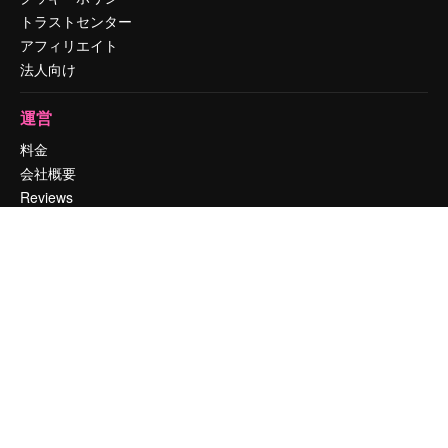
トラストセンター
アフィリエイト
法人向け
運営
料金
会社概要
Reviews
採用情報
検索トレンド
ブログ
イベント
Slidesgo
コンテンツを販売する
プレスルーム
magnific.aiをお探しですか？
お問い合わせ