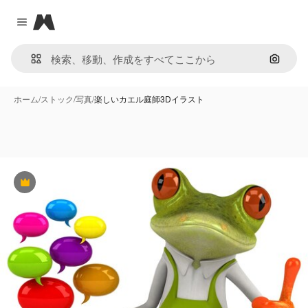
Magnific
Close menu
画像で
ホーム
/
ストック
/
写真
/
楽しいカエル庭師3Dイラスト
Premium