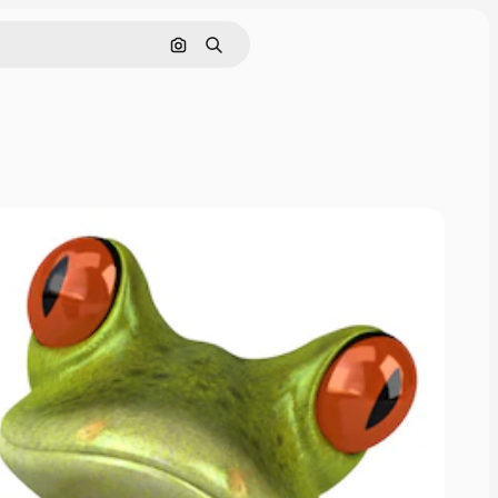
画像で検索
検索