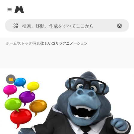
Magnific
Close menu
画像で
ホーム
/
ストック
/
写真
/
楽しいゴリラアニメーション
Premium