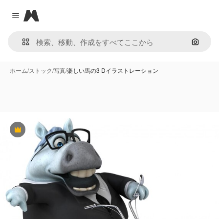
Magnific
Close menu
画像で
ホーム
/
ストック
/
写真
/
楽しい馬の3 Dイラストレーション
Premium