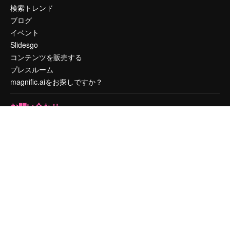
検索トレンド
ブログ
イベント
Slidesgo
コンテンツを販売する
プレスルーム
magnific.aiをお探しですか？
お問い合わせ
顧客サポート
Instagram
YouTube
LinkedIn
TikTok
Discord
X
Reddit