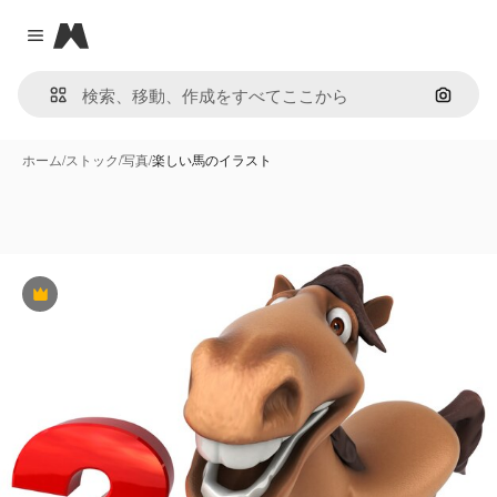
Magnific
Close menu
画像で
ホーム
/
ストック
/
写真
/
楽しい馬のイラスト
Premium