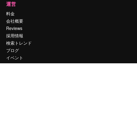
運営
料金
会社概要
Reviews
採用情報
検索トレンド
ブログ
イベント
Slidesgo
コンテンツを販売する
プレスルーム
magnific.aiをお探しですか？
お問い合わせ
顧客サポート
Instagram
YouTube
LinkedIn