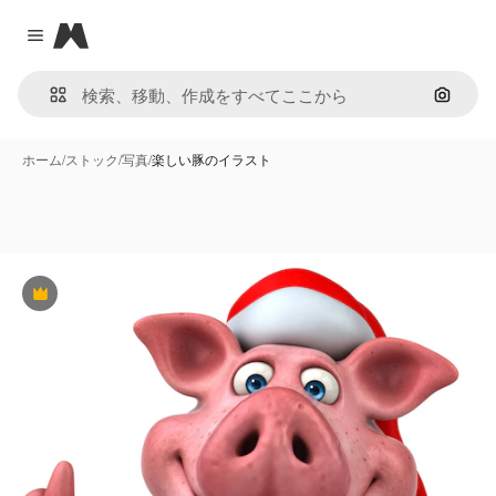
Magnific
Close menu
画像で
ホーム
/
ストック
/
写真
/
楽しい豚のイラスト
Premium