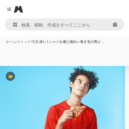
Magnific
Close menu
画像で
ホーム
/
ストック
/
写真
/
赤い t シャツを着た面白い巻き毛の男ピ…
Premium