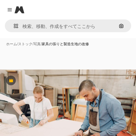
Magnific
Close menu
画像で
ホーム
/
ストック
/
写真
/
家具の張りと製造生地の改修
Premium