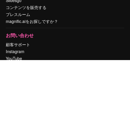
Slidesgo
コンテンツを販売する
プレスルーム
magnific.aiをお探しですか？
お問い合わせ
顧客サポート
Instagram
YouTube
LinkedIn
TikTok
Discord
X
Reddit
Copyright © 2010-
2026
Freepik Company S.L.U.
無断複写・転載を禁じま
す
.