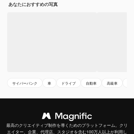
あなたにおすすめの写真
サイバーパンク
車
ドライブ
自動車
高級車
電
最高のクリエイティブ制作を導くためのプラットフォーム。クリ
エイター、企業、代理店、スタジオを含む100万人以上が利用し