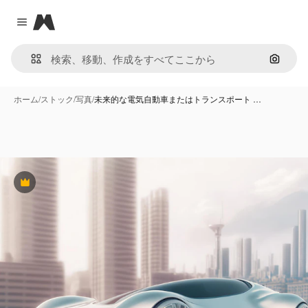
Magnific
Close menu
画像で
ホーム
/
ストック
/
写真
/
未来的な電気自動車またはトランスポート …
Premium