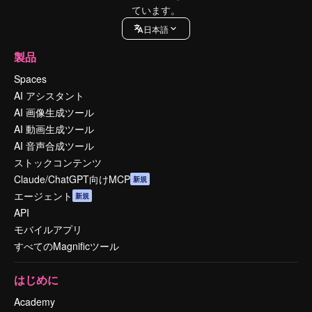
ています。
日本語
製品
Spaces
AI アシスタント
AI 画像生成ツール
AI 動画生成ツール
AI 音声合成ツール
ストックコンテンツ
Claude/ChatGPT向けMCP
新規
エージェント
新規
API
モバイルアプリ
すべてのMagnificツール
はじめに
Academy