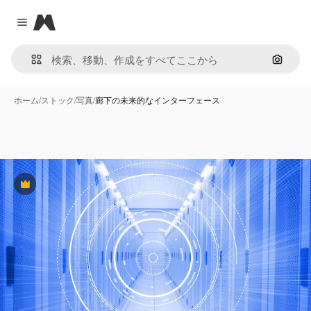
Magnific
Close menu
画像で
ホーム
/
ストック
/
写真
/
廊下の未来的なインターフェース
Premium