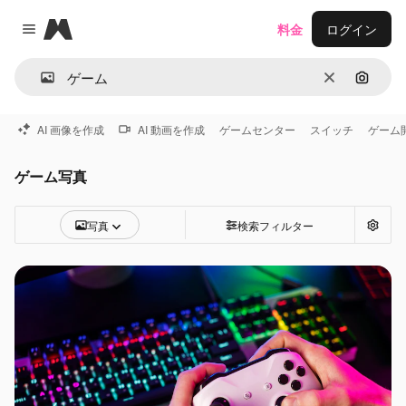
Magnific
料金
ログイン
Close menu
消去
画像で
AI 画像を作成
AI 動画を作成
ゲームセンター
スイッチ
ゲーム
ゲーム写真
写真
検索フィルター