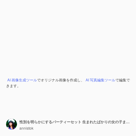
AI 画像生成ツール
でオリジナル画像を作成し、
AI 写真編集ツール
で編集で
きます。
性別を明らかにするパーティーセット 生まれたばかりの女の子または男の子 ピンクの青い旗 乳瓶 乳首 足跡 手印 弓球 白い背景に隔離された手描きの水彩画 ベビーシャワー
annistok