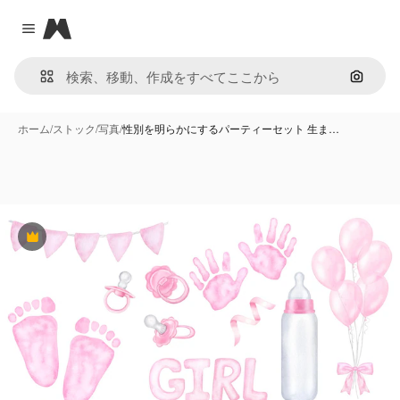
Magnific
Close menu
画像で
ホーム
/
ストック
/
写真
/
性別を明らかにするパーティーセット 生ま…
Premium