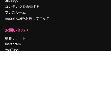
Slidesgo
コンテンツを販売する
プレスルーム
magnific.aiをお探しですか？
お問い合わせ
顧客サポート
Instagram
YouTube
LinkedIn
TikTok
Discord
X
Reddit
Copyright © 2010-
2026
Freepik Company S.L.U.
無断複写・転載を禁じま
す
.