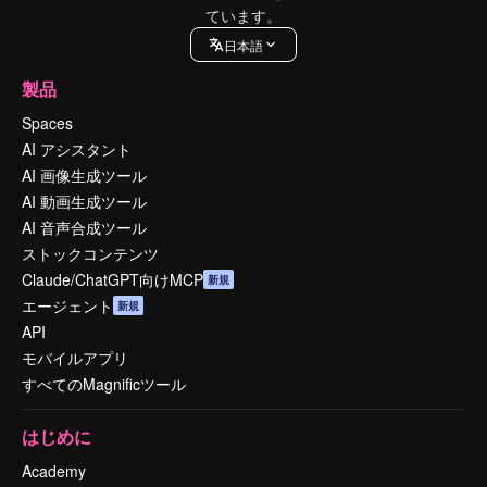
ています。
日本語
製品
Spaces
AI アシスタント
AI 画像生成ツール
AI 動画生成ツール
AI 音声合成ツール
ストックコンテンツ
Claude/ChatGPT向けMCP
新規
エージェント
新規
API
モバイルアプリ
すべてのMagnificツール
はじめに
Academy