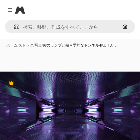
Magnific
Close menu
画像で
ホーム
/
ストック
/
写真
/
紫のランプと幾何学的なトンネル4KUHD…
Premium