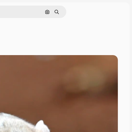
画像で検索
検索