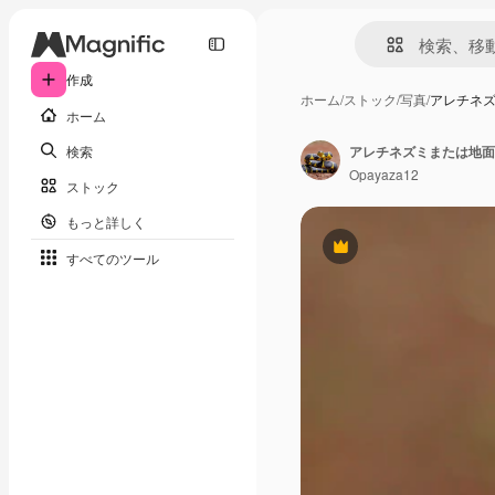
作成
ホーム
/
ストック
/
写真
/
アレチネ
ホーム
検索
アレチネズミまたは地面
Opayaza12
ストック
もっと詳しく
Premium
すべてのツール