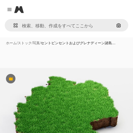
Magnific
Close menu
画像で
ホーム
/
ストック
/
写真
/
セントビンセントおよびグレナディーン諸島…
Premium