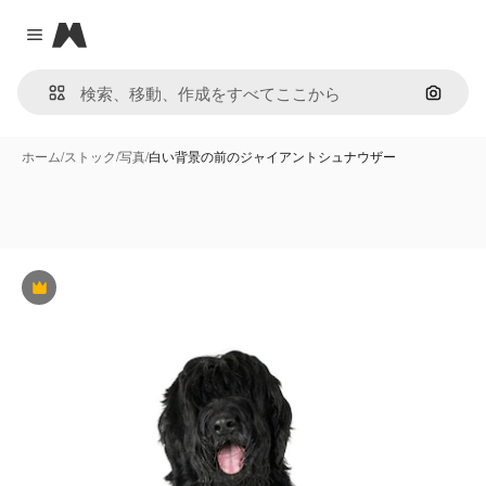
Magnific
Close menu
画像で
ホーム
/
ストック
/
写真
/
白い背景の前のジャイアントシュナウザー
Premium