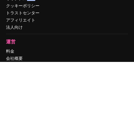
クッキーポリシー
トラストセンター
アフィリエイト
法人向け
運営
料金
会社概要
Reviews
採用情報
検索トレンド
ブログ
イベント
Slidesgo
コンテンツを販売する
プレスルーム
magnific.aiをお探しですか？