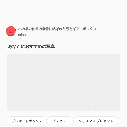
木の板の休日の概念に結ばれた弓とギフトボックス
mihalec
あなたにおすすめの写真
プレゼントボックス
プレゼント
クリスマス プレゼント
ギ