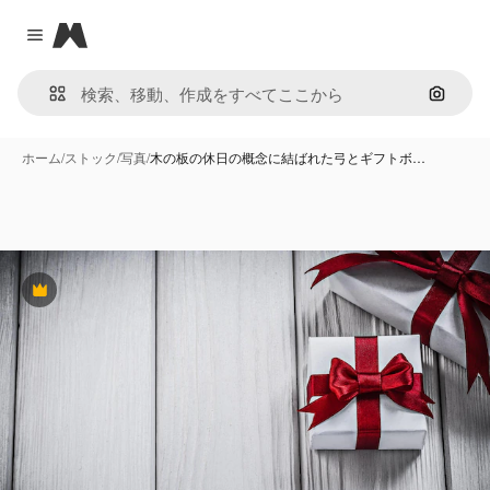
Magnific
Close menu
画像で
ホーム
/
ストック
/
写真
/
木の板の休日の概念に結ばれた弓とギフトボ…
Premium