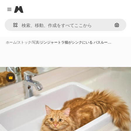
Magnific
Close menu
画像で
ホーム
/
ストック
/
写真
/
ジンジャートラ猫がシンクにいる バスルー…
Premium