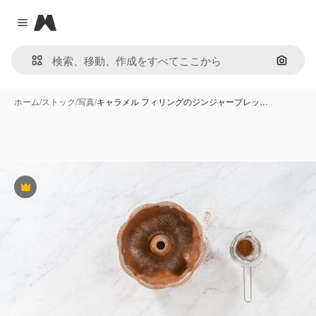
Magnific
Close menu
画像で
ホーム
/
ストック
/
写真
/
キャラメル フィリングのジンジャーブレッ…
Premium