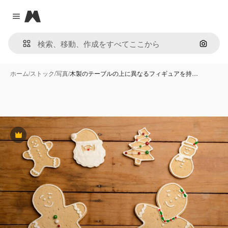
Magnific
Close menu
画像で
ホーム
/
ストック
/
写真
/
木製のテーブルの上に異なるフィギュアを持…
Premium