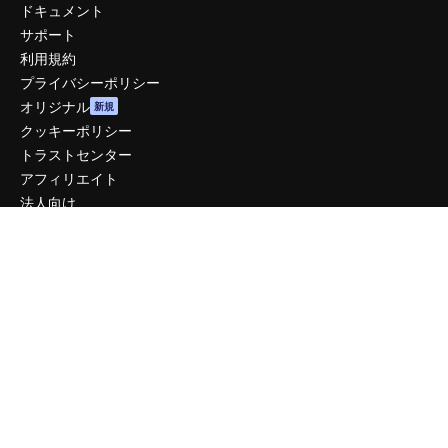
ドキュメント
サポート
利用規約
プライバシーポリシー
オリジナル
新規
クッキーポリシー
トラストセンター
アフィリエイト
法人向け
運営
料金
会社概要
Reviews
採用情報
検索トレンド
ブログ
イベント