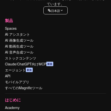
ています。
日本語
製品
Spaces
AI アシスタント
AI 画像生成ツール
AI 動画生成ツール
AI 音声合成ツール
ストックコンテンツ
Claude/ChatGPT向けMCP
新規
エージェント
新規
API
モバイルアプリ
すべてのMagnificツール
はじめに
Academy