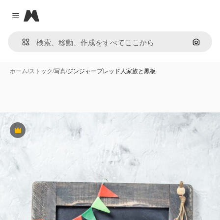
Magnific
Close menu
画像で
ホーム
/
ストック
/
写真
/
ジンジャーブレッド人家族と黒板
Premium