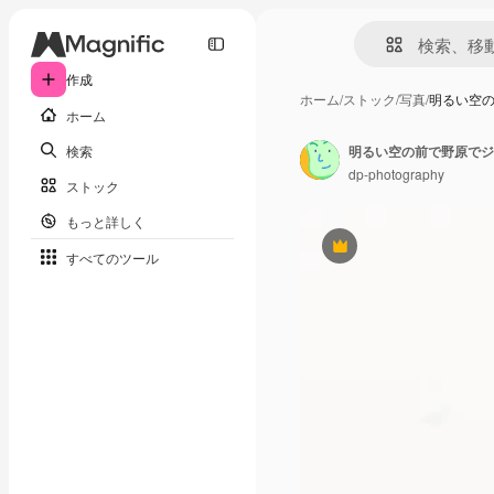
作成
ホーム
/
ストック
/
写真
/
明るい空
ホーム
検索
明るい空の前で野原でジ
dp-photography
ストック
もっと詳しく
Premium
すべてのツール