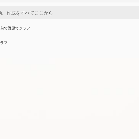
の前で野原でジラフ
ラフ