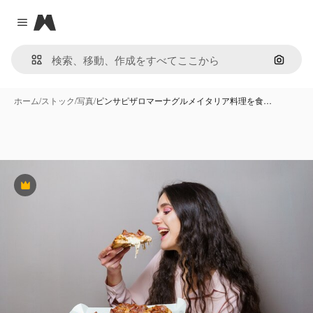
Magnific
Close menu
画像で
ホーム
/
ストック
/
写真
/
ピンサピザロマーナグルメイタリア料理を食…
Premium