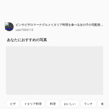
ピンサピザロマーナグルメイタリア料理を食べる女の子の宅配便。 scrocchiarellaの伝統的な料理を持っています。肉、ルッコラ、オリーブ、チーズとピンサ。
user7003113
あなたにおすすめの写真
ピザ
イタリア料理
料理
おいしい
ランチ
食物