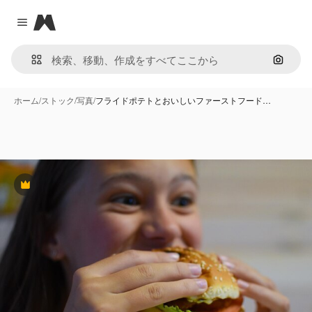
Magnific
Close menu
画像で
ホーム
/
ストック
/
写真
/
フライドポテトとおいしいファーストフード…
Premium