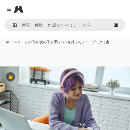
Magnific
Close menu
画像で
ホーム
/
ストック
/
写真
/
女の子が手にペンを持ってノートブックに書…
Premium