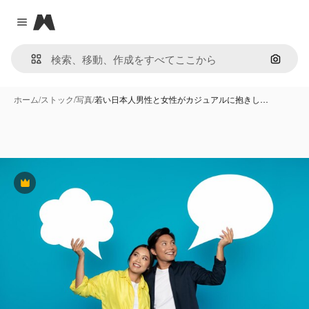
Magnific
Close menu
画像で
ホーム
/
ストック
/
写真
/
若い日本人男性と女性がカジュアルに抱きし…
Premium