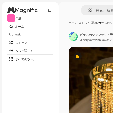
作成
ホーム
/
ストック
/
写真
/
ガラスの
ホーム
検索
viktorykamyshnikava12
ストック
もっと詳しく
Premium
すべてのツール