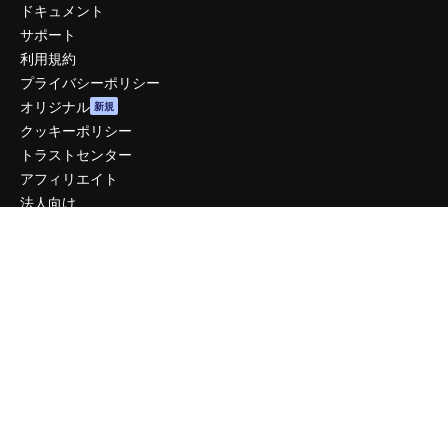
ドキュメント
サポート
利用規約
プライバシーポリシー
オリジナル
新規
クッキーポリシー
トラストセンター
アフィリエイト
法人向け
運営
料金
会社概要
Reviews
採用情報
検索トレンド
ブログ
イベント