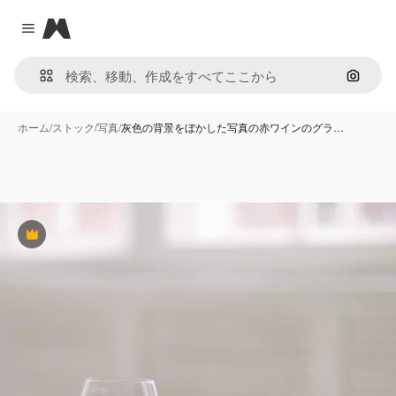
Magnific
Close menu
画像で
ホーム
/
ストック
/
写真
/
灰色の背景をぼかした写真の赤ワインのグラ…
Premium