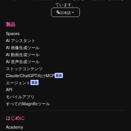
ています。
日本語
製品
Spaces
AI アシスタント
AI 画像生成ツール
AI 動画生成ツール
AI 音声合成ツール
ストックコンテンツ
Claude/ChatGPT向けMCP
新規
エージェント
新規
API
モバイルアプリ
すべてのMagnificツール
はじめに
Academy