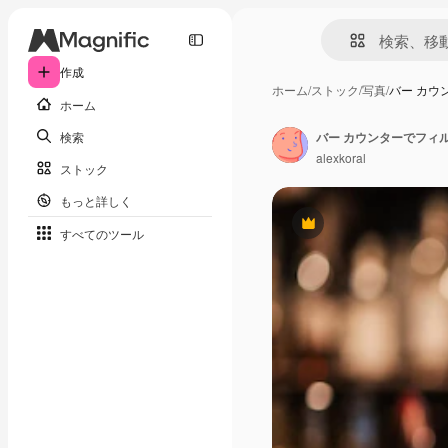
作成
ホーム
/
ストック
/
写真
/
バー カウ
ホーム
検索
alexkoral
ストック
もっと詳しく
Premium
すべてのツール