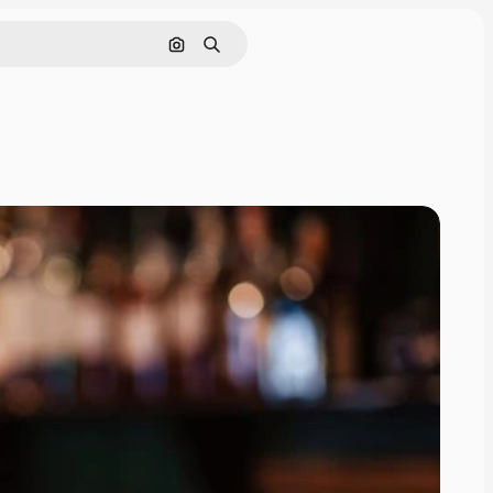
画像で検索
検索