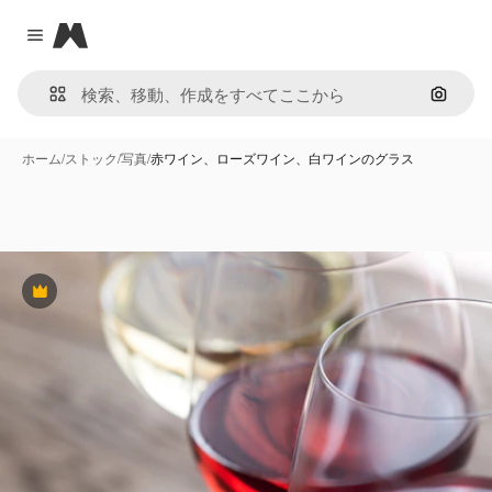
Magnific
Close menu
画像で
ホーム
/
ストック
/
写真
/
赤ワイン、ローズワイン、白ワインのグラス
Premium