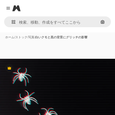
Magnific
Close menu
画像で
ホーム
/
ストック
/
写真
/
白いクモと黒の背景にグリッチの影響
Premium