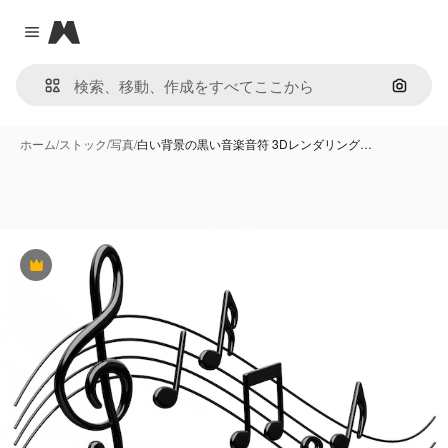
Magnific
Close menu
画像で
ホーム
/
ストック
/
写真
/
白い背景の黒い音楽音符 3Dレンダリング…
Premium