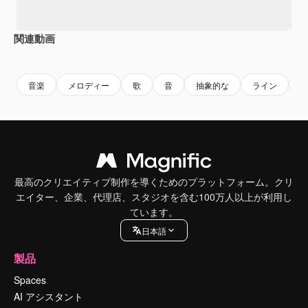
関連動画
Premium
Premium
Premium
Premium
音楽
メロディー
歌
音
抽象的な
ライン
最高のクリエイティブ制作を導くためのプラットフォーム。クリ
エイター、企業、代理店、スタジオを含む100万人以上が利用し
ています。
日本語
製品
Spaces
AI アシスタント