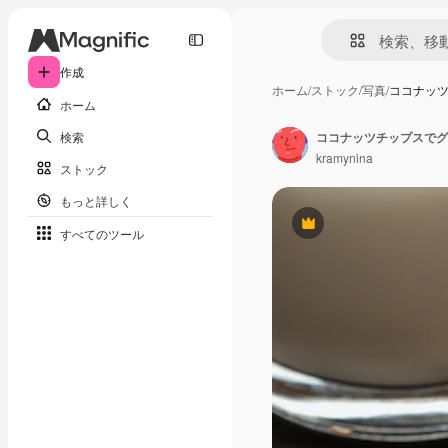
作成
ホーム
/
ストック
/
写真
/
ココナッ
ホーム
検索
ココナッツチップスでグ
kramynina
ストック
もっと詳しく
Premium
すべてのツール