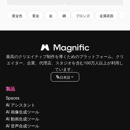
黄金色
黄金
金
鋼
ブロンズ
金属表面
メ
最高のクリエイティブ制作を導くためのプラットフォーム。クリ
エイター、企業、代理店、スタジオを含む100万人以上が利用し
ています。
日本語
製品
Spaces
AI アシスタント
AI 画像生成ツール
AI 動画生成ツール
AI 音声合成ツール