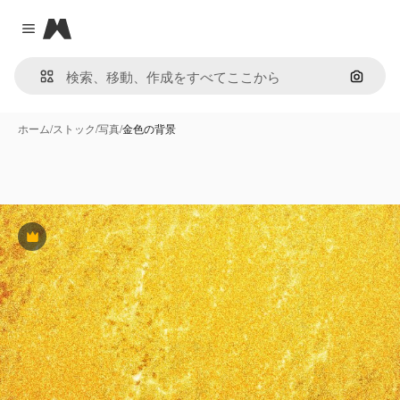
Magnific
Close menu
画像で
ホーム
/
ストック
/
写真
/
金色の背景
Premium