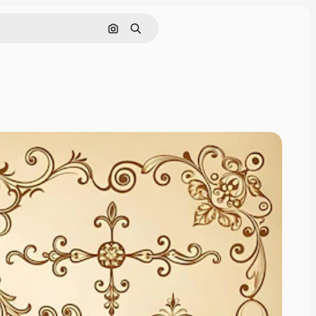
画像で検索
検索