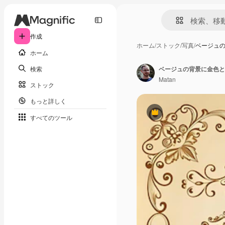
作成
ホーム
/
ストック
/
写真
/
ベージュ
ホーム
検索
ベージュの背景に金色と
Matan
ストック
もっと詳しく
Premium
すべてのツール