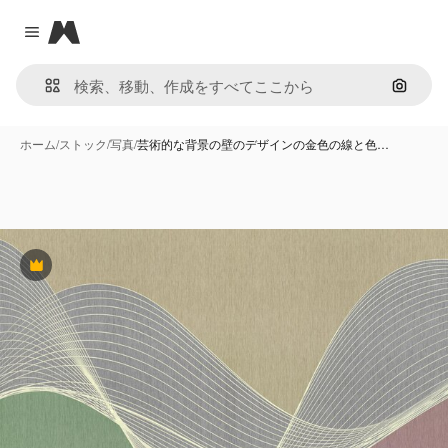
Magnific
Close menu
画像で
ホーム
/
ストック
/
写真
/
芸術的な背景の壁のデザインの金色の線と色…
Premium