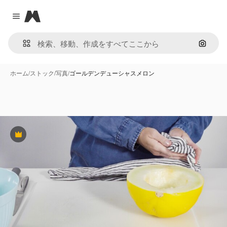
Magnific
Close menu
画像で
ホーム
/
ストック
/
写真
/
ゴールデンデューシャスメロン
Premium