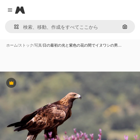
Magnific
Close menu
画像で
ホーム
/
ストック
/
写真
/
日の最初の光と紫色の花の間でイヌワシの男…
Premium