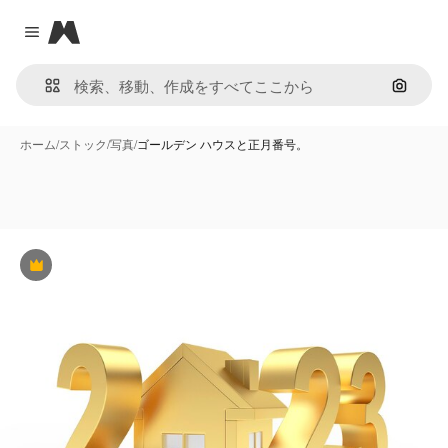
Magnific
Close menu
画像で
ホーム
/
ストック
/
写真
/
ゴールデン ハウスと正月番号。
Premium