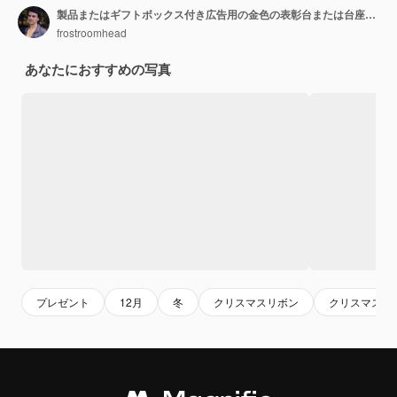
製品またはギフトボックス付き広告用の金色の表彰台または台座、3Dレンダリング
frostroomhead
あなたにおすすめの写真
プレゼント
12月
冬
クリスマスリボン
クリスマス 