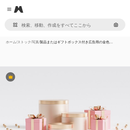
Magnific
Close menu
画像で
ホーム
/
ストック
/
写真
/
製品またはギフトボックス付き広告用の金色…
Premium