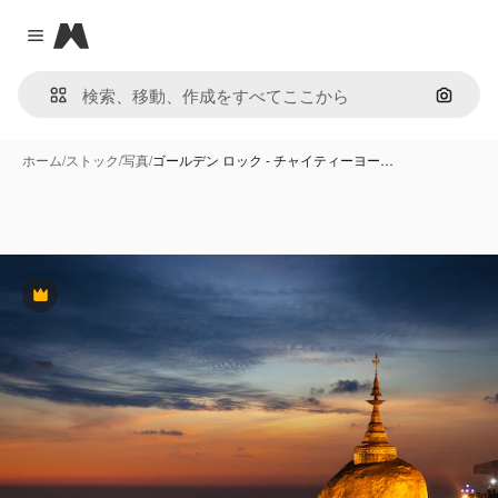
Magnific
Close menu
画像で
ホーム
/
ストック
/
写真
/
ゴールデン ロック - チャイティーヨー…
Premium