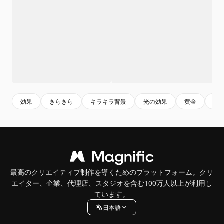
効果
きらきら
キラキラ背景
光の効果
黄金
キ
最高のクリエイティブ制作を導くためのプラットフォーム。クリ
エイター、企業、代理店、スタジオを含む100万人以上が利用し
ています。
日本語