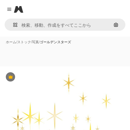
Magnific
Close menu
画像で
ホーム
/
ストック
/
写真
/
ゴールデンスターズ
Premium