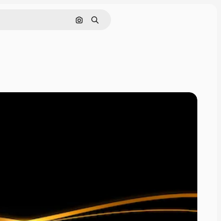
画像で検索
検索