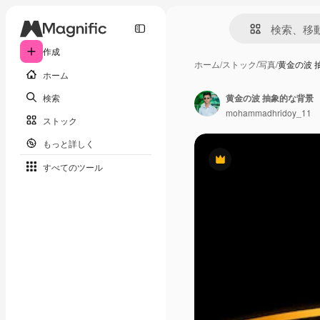
作成
ホーム
/
ストック
/
写真
/
黄金の波 
ホーム
検索
黄金の波 抽象的な背景
mohammadhridoy_11
ストック
もっと詳しく
Premium
すべてのツール