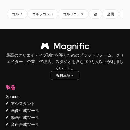
ゴルフ
ゴルフコンペ
ゴルフコース
銀
金属
バ
最高のクリエイティブ制作を導くためのプラットフォーム。クリ
エイター、企業、代理店、スタジオを含む100万人以上が利用し
ています。
日本語
製品
Spaces
AI アシスタント
AI 画像生成ツール
AI 動画生成ツール
AI 音声合成ツール