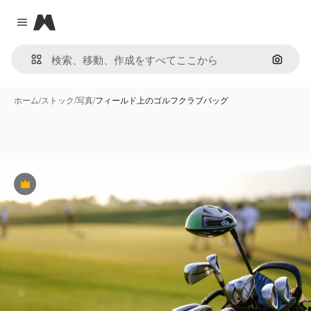
Magnific
Close menu
画像で
ホーム
/
ストック
/
写真
/
フィールド上のゴルフクラブバッグ
Premium