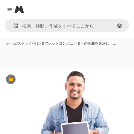
Magnific
Close menu
画像で
ホーム
/
ストック
/
写真
/
タブレットコンピューターの画面を表示し、…
Premium