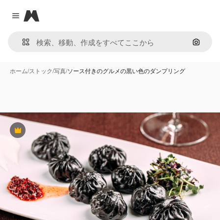
Magnific
Close menu
画像で
ホーム
/
ストック
/
写真
/
ソース付きのグルメの黒い色のダンプリング
Premium